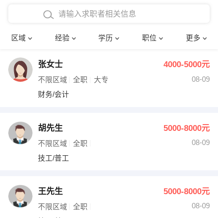
在校学生工作经验
本科
行政后勤
建筑装潢
确定
区域
经验
学历
职位
更多
三年以上工作经验
硕士
销售岗位
教师
张女士
4000-5000元
四年以上工作经验
博士
文员
护士
08-09
不限区域
全职
大专
五年以上工作经验
财务会计
传单派发
财务/会计
十年以上工作经验
超市零售
促销导购
胡先生
5000-8000元
网络IT
保健按摩
08-09
不限区域
全职
技工/普工
快递员
前台接待
收银员
技术员/工程师
王先生
5000-8000元
08-09
水电/机修
部门经理
不限区域
全职