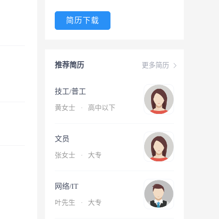
简历下载
推荐简历
更多简历
技工/普工
黄女士
·
高中以下
文员
张女士
·
大专
网络/IT
叶先生
·
大专