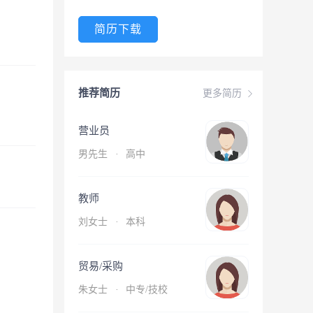
简历下载
推荐简历
更多简历
营业员
男先生
·
高中
教师
刘女士
·
本科
贸易/采购
朱女士
·
中专/技校